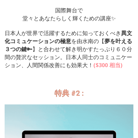
国際舞台で
堂々とあなたらしく輝くための講座✨
日本人が世界で活躍するために知っておくべき
異文
化コミュケーションの極意
を
由水南の【
夢を叶える
３つの鍵
🔑】と合わせて解き明かすたっぷり６０分
間の贅沢なセッショ
ン。
日本人同士のコミュニケー
ション、人間関係改善にも効果大！
($300 相当)
特典 #2 :